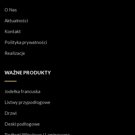
O Nas
Aktualności
Kontakt
Polityka prywatności
Realizacje
WAŻNE PRODUKTY
Jodełka francuska
Listwy przypodłogowe
Drzwi
Deski podłogowe
Podłogi Winylowe i Laminowane