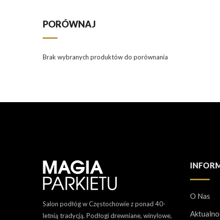
PORÓWNAJ
Brak wybranych produktów do porównania
INFOR
O Nas
Salon podłóg w Częstochowie z ponad 40-
Aktualno
letnią tradycją. Podłogi drewniane, winylowe,