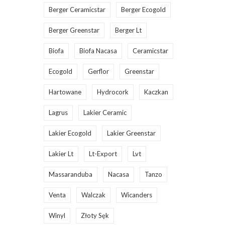
Berger Ceramicstar
Berger Ecogold
Berger Greenstar
Berger Lt
Biofa
Biofa Nacasa
Ceramicstar
Ecogold
Gerflor
Greenstar
Hartowane
Hydrocork
Kaczkan
Lagrus
Lakier Ceramic
Lakier Ecogold
Lakier Greenstar
Lakier Lt
Lt-Export
Lvt
Massaranduba
Nacasa
Tanzo
Venta
Walczak
Wicanders
Winyl
Złoty Sęk