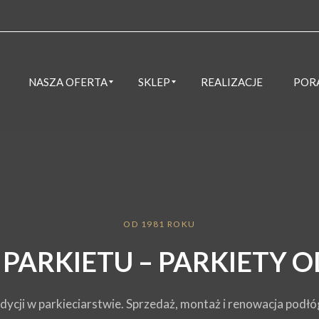
NASZA OFERTA
SKLEP
REALIZACJE
POR
Podłogi Winylowe i Laminowane
Przygotowanie podłoża i wykonanie wylewek samopoziomujących
Podłogi winylowe i laminowane
OD 1981 ROKU
PARKIETU – PARKIETY 
adycji w parkieciarstwie. Sprzedaż, montaż i renowacja podł