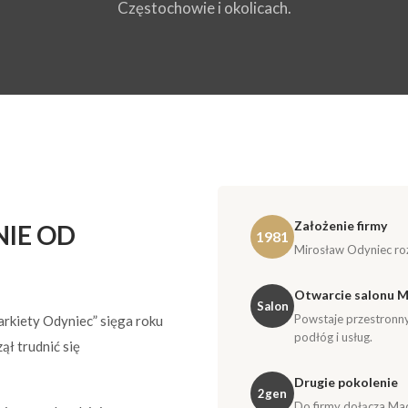
Częstochowie i okolicach.
Założenie firmy
NIE OD
1981
Mirosław Odyniec roz
Otwarcie salonu M
Salon
Powstaje przestronny
kiety Odyniec” sięga roku
podłóg i usług.
ął trudnić się
Drugie pokolenie
2gen
Do firmy dołącza Mac