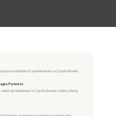
poczyna działalność parkieciarską w Częstochowie.
agia Parkietu
 salon sprzedażowy w Częstochowie z pełną ofertą
iej Odyniec, kontynuując rodzinną tradycję jako