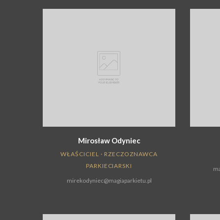
Mirosław Odyniec
WŁAŚCICIEL · RZECZOZNAWCA
PARKIECIARSKI
ma
mirekodyniec@magiaparkietu.pl