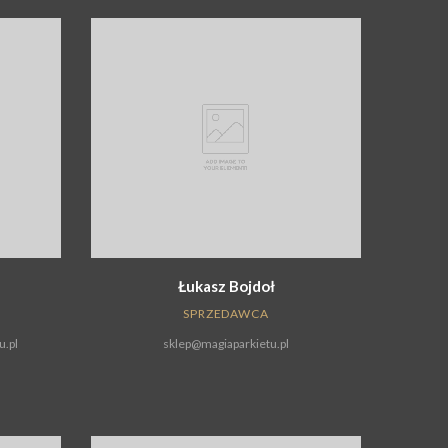
Łukasz Bojdoł
SPRZEDAWCA
.pl
sklep@magiaparkietu.pl