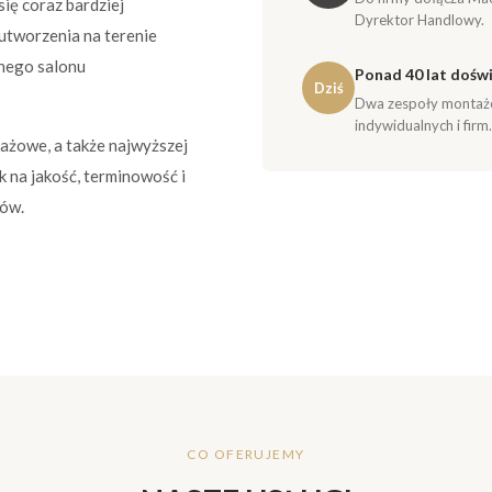
ię coraz bardziej
Dyrektor Handlowy.
utworzenia na terenie
nego salonu
Ponad 40 lat dośw
Dziś
Dwa zespoły montażow
indywidualnych i firm.
ażowe, a także najwyższej
k na jakość, terminowość i
ców.
CO OFERUJEMY