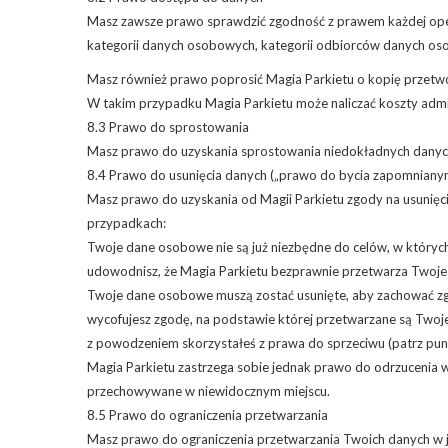
Masz zawsze prawo sprawdzić zgodność z prawem każdej opera
kategorii danych osobowych, kategorii odbiorców danych o
Masz również prawo poprosić Magia Parkietu o kopię przetwo
W takim przypadku Magia Parkietu może naliczać koszty admi
8.3 Prawo do sprostowania
Masz prawo do uzyskania sprostowania niedokładnych danych 
8.4 Prawo do usunięcia danych („prawo do bycia zapomniany
Masz prawo do uzyskania od Magii Parkietu zgody na usunięc
przypadkach:
Twoje dane osobowe nie są już niezbędne do celów, w których
udowodnisz, że Magia Parkietu bezprawnie przetwarza Twoje
Twoje dane osobowe muszą zostać usunięte, aby zachować z
wycofujesz zgodę, na podstawie której przetwarzane są Twoje
z powodzeniem skorzystałeś z prawa do sprzeciwu (patrz pun
Magia Parkietu zastrzega sobie jednak prawo do odrzucenia 
przechowywane w niewidocznym miejscu.
8.5 Prawo do ograniczenia przetwarzania
Masz prawo do ograniczenia przetwarzania Twoich danych w