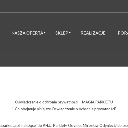
NASZA OFERTA
SKLEP
REALIZACJE
POR
Podłogi Winylowe i Laminowane
Przygotowanie podłoża i wykonanie wylewek samopoziomujących
Podłogi winylowe i laminowane
Oświadczenie o ochronie prywatności – MAGIA PARKIETU
1.Co obejmuje niniejsze Oświadczenie o ochronie prywatności?
parkietu.pl, należącej do P.H.U. Parkiety Odyniec Mirosław Odyniec i/lub p