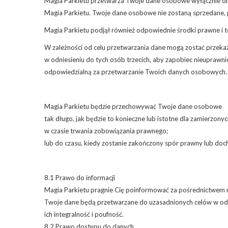
Magia Parkietu przetwarza Twoje dane osobowe wyłącznie dla 
Magia Parkietu. Twoje dane osobowe nie zostaną sprzedane, 
Magia Parkietu podjął również odpowiednie środki prawne i 
W zależności od celu przetwarzania dane mogą zostać przeka
w odniesieniu do tych osób trzecich, aby zapobiec nieupraw
odpowiedzialną za przetwarzanie Twoich danych osobowych.
Magia Parkietu będzie przechowywać Twoje dane osobowe
tak długo, jak będzie to konieczne lub istotne dla zamierzonyc
w czasie trwania zobowiązania prawnego;
lub do czasu, kiedy zostanie zakończony spór prawny lub doc
8.1 Prawo do informacji
Magia Parkietu pragnie Cię poinformować za pośrednictwem 
Twoje dane będą przetwarzane do uzasadnionych celów w odpo
ich integralność i poufność.
8.2 Prawo dostępu do danych