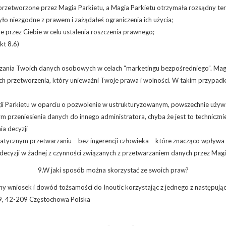
przetworzone przez Magia Parkietu, a Magia Parkietu otrzymała rozsądny t
ło niezgodne z prawem i zażądałeś ograniczenia ich użycia;
e przez Ciebie w celu ustalenia roszczenia prawnego;
kt 8.6)
zania Twoich danych osobowych w celach “marketingu bezpośredniego”. Magi
ich przetworzenia, który unieważni Twoje prawa i wolności. W takim przypad
ii Parkietu w oparciu o pozwolenie w ustrukturyzowanym, powszechnie uż
 przeniesienia danych do innego administratora, chyba że jest to techniczni
a decyzji
matycznym przetwarzaniu – bez ingerencji człowieka – które znacząco wpływa 
ecyzji w żadnej z czynności związanych z przetwarzaniem danych przez Magi
9.W jaki sposób można skorzystać ze swoich praw?
mny wniosek i dowód tożsamości do Inoutic korzystając z jednego z następują
 49, 42-209 Częstochowa Polska