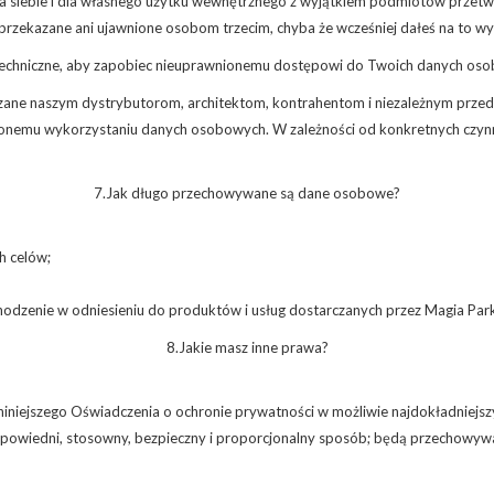
siebie i dla własnego użytku wewnętrznego z wyjątkiem podmiotów przetwarz
przekazane ani ujawnione osobom trzecim, chyba że wcześniej dałeś na to w
techniczne, aby zapobiec nieuprawnionemu dostępowi do Twoich danych osob
zane naszym dystrybutorom, architektom, kontrahentom i niezależnym przeds
nionemu wykorzystaniu danych osobowych. W zależności od konkretnych czyn
7.Jak długo przechowywane są dane osobowe?
h celów;
hodzenie w odniesieniu do produktów i usług dostarczanych przez Magia Park
8.Jakie masz inne prawa?
niniejszego Oświadczenia o ochronie prywatności w możliwie najdokładniej
wiedni, stosowny, bezpieczny i proporcjonalny sposób; będą przechowywane 