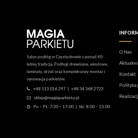
INFOR
O Nas
Salon podłóg w Częstochowie z ponad 40-
Aktualno
letnią tradycją. Podłogi drewniane, winylowe,
laminaty, drzwi oraz kompleksowy montaż i
Kontakt
renowacja parkietów.
Polityka
+48 513 016 297 | +48 34 368 2723
Realizac
sklep@magiaparkietu.pl
Pn – Pt: 7:30 – 17:00 | Sb: 8:00 – 13:00