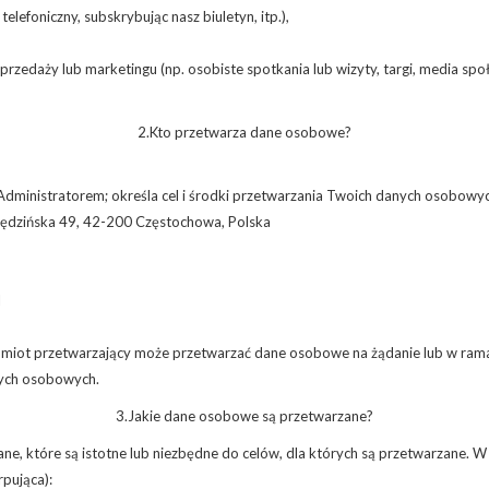
lefoniczny, subskrybując nasz biuletyn, itp.),
przedaży lub marketingu (np. osobiste spotkania lub wizyty, targi, media społ
2.Kto przetwarza dane osobowe?
Administratorem; określa cel i środki przetwarzania Twoich danych osobowy
. Rędzińska 49, 42-200 Częstochowa, Polska
l
iot przetwarzający może przetwarzać dane osobowe na żądanie lub w ramach
nych osobowych.
3.Jakie dane osobowe są przetwarzane?
dane, które są istotne lub niezbędne do celów, dla których są przetwarzane. 
rpująca):