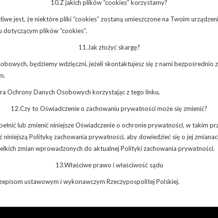
10.Z jakich plików “cookies” korzystamy?
we jest, że niektóre pliki “cookies” zostaną umieszczone na Twoim urządzeni
u dotyczącym plików “cookies”.
11.Jak złożyć skargę?
osobowych, będziemy wdzięczni, jeżeli skontaktujesz się z nami bezpośredni
m.
a Ochrony Danych Osobowych korzystając z tego linku.
12.Czy to Oświadczenie o zachowaniu prywatności może się zmienić?
nić lub zmienić niniejsze Oświadczenie o ochronie prywatności, w takim p
dać niniejszą Politykę zachowania prywatności, aby dowiedzieć się o jej zmian
zelkich zmian wprowadzonych do aktualnej Polityki zachowania prywatności.
13.Właściwe prawo i właściwość sądu
rzepisom ustawowym i wykonawczym Rzeczypospolitej Polskiej.