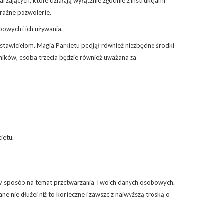
ających, które działają wyłącznie zgodnie z instrukcjami
yraźne pozwolenie.
owych i ich używania.
tawicielom. Magia Parkietu podjął również niezbędne środki
ników, osoba trzecia będzie również uważana za
ietu.
szy sposób na temat przetwarzania Twoich danych osobowych.
nie dłużej niż to konieczne i zawsze z najwyższą troską o