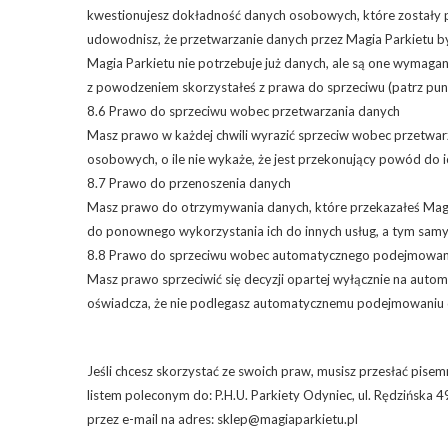
kwestionujesz dokładność danych osobowych, które zostały 
udowodnisz, że przetwarzanie danych przez Magia Parkietu by
Magia Parkietu nie potrzebuje już danych, ale są one wymagan
z powodzeniem skorzystałeś z prawa do sprzeciwu (patrz pun
8.6 Prawo do sprzeciwu wobec przetwarzania danych
Masz prawo w każdej chwili wyrazić sprzeciw wobec przetwar
osobowych, o ile nie wykaże, że jest przekonujący powód do 
8.7 Prawo do przenoszenia danych
Masz prawo do otrzymywania danych, które przekazałeś Mag
do ponownego wykorzystania ich do innych usług, a tym samym
8.8 Prawo do sprzeciwu wobec automatycznego podejmowani
Masz prawo sprzeciwić się decyzji opartej wyłącznie na auto
oświadcza, że ​​nie podlegasz automatycznemu podejmowaniu d
Jeśli chcesz skorzystać ze swoich praw, musisz przesłać pise
listem poleconym do: P.H.U. Parkiety Odyniec, ul. Rędzińska
przez e-mail na adres: sklep@magiaparkietu.pl