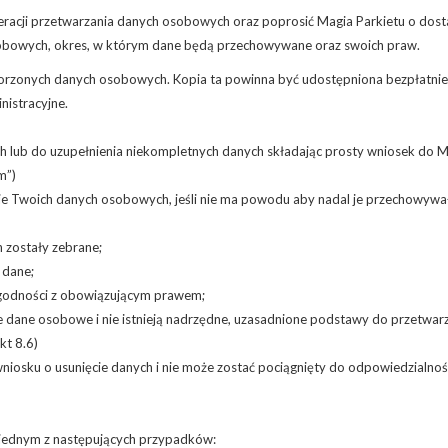
cji przetwarzania danych osobowych oraz poprosić Magia Parkietu o dostar
sobowych, okres, w którym dane będą przechowywane oraz swoich praw.
rzonych danych osobowych. Kopia ta powinna być udostępniona bezpłatnie, 
nistracyjne.
lub do uzupełnienia niekompletnych danych składając prosty wniosek do Ma
m”)
ie Twoich danych osobowych, jeśli nie ma powodu aby nadal je przechowywa
 zostały zebrane;
 dane;
godności z obowiązującym prawem;
 dane osobowe i nie istnieją nadrzędne, uzasadnione podstawy do przetwarz
kt 8.6)
wniosku o usunięcie danych i nie może zostać pociągnięty do odpowiedzialn
 jednym z następujących przypadków: