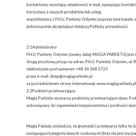
kontaktowy, wysyłając wiadomość e-mail, nawiązując kontakt te
korzystasz z naszych produktów lub usług,
współdziałasz z P.H.U. Parkiety Odyniec poprzez inne kanały s
jednoznacznie akceptujesz niniejszą Politykę prywatności.
2.1Administrator
P.H.U. Parkiety Odyniec (zwany dalej: MAGIA PARKIETU) jest 
drogą pocztową pisząc na adres: P.H.U. Parkiety Odyniec, ul
telefonicznie pod numerem: +48 34 368 2723
przez e-mail: sklep@magiaparkietu.pl
za pośrednictwem strony internetowej: www.magiaparkietu.p
2.2Podmiot przetwarzający
Magia Parkietu wyznacza podmioty przetwarzające dane. Podm
zobowiązany do zapewnienia bezpieczeństwa i poufności da
Magia Pakietu oświadcza, że ​​gromadzi i przetwarza tylko te 
następujące kategorie danych osobowych (lista nie jest wycze