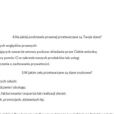
4.Na jakiej podstawie prawnej przetwarzane są Twoje dane?
cych względów prawnych:
jących zawarcie umowy podczas składania przez Ciebie wniosku;
by pomóc Ci w zakresie naszych produktów lub usług;
czenia o zachowaniu prywatności.
5.W jakim celu przetwarzane są dane osobowe?
ych celach:
czenie i obsługę;
akturowania i wsparcia lub realizacji zleceń;
, promocjach, działaniach itp.