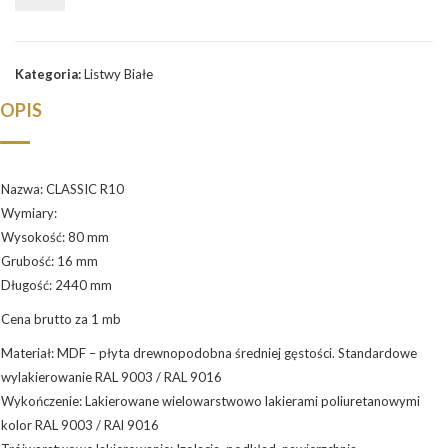
CLASSIC
R10
Kategoria:
Listwy Białe
OPIS
Nazwa: CLASSIC R10
Wymiary:
Wysokość: 80 mm
Grubość: 16 mm
Długość: 2440 mm
Cena brutto za 1 mb
Materiał: MDF – płyta drewnopodobna średniej gęstości. Standardowe
wylakierowanie RAL 9003 / RAL 9016
Wykończenie: Lakierowane wielowarstwowo lakierami poliuretanowymi
kolor RAL 9003 / RAl 9016