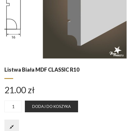
Listwa Biała MDF CLASSIC R10
21.00
zł
ilość
DODAJ DO KOSZYKA
Listwa
biała
MDF