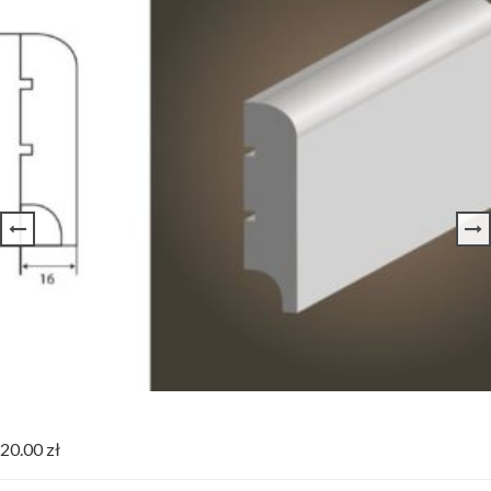
Listwa Biała MDF BASIC R10
20.00
zł