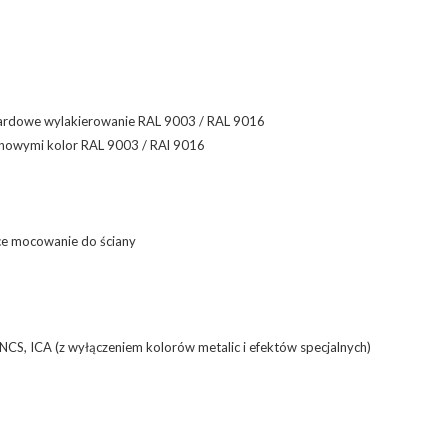
dardowe wylakierowanie RAL 9003 / RAL 9016
anowymi kolor RAL 9003 / RAl 9016
ące mocowanie do ściany
NCS, ICA (z wyłączeniem kolorów metalic i efektów specjalnych)