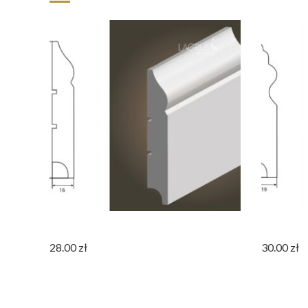
Listwa Biała MDF ATENA100
Listwa Bi
28.00
zł
30.00
zł