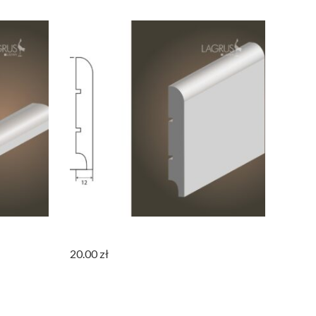
K
Listwa Biała MDF SLIM80 R10
20.00
zł