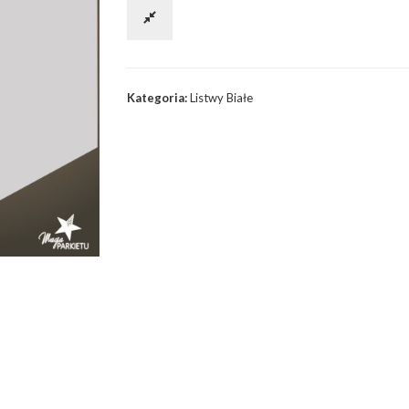
MDF
LINEA
100
Kategoria:
Listwy Białe