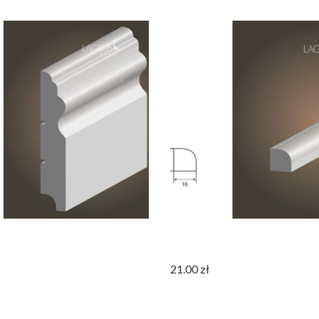
ała MDF LUWR 100
Listwa Biała MDF ĆWIERĆWAŁE
16x16mm
21.00
zł