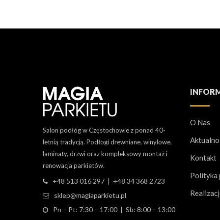
INFOR
O Nas
Salon podłóg w Częstochowie z ponad 40-
Aktualno
letnią tradycją. Podłogi drewniane, winylowe,
laminaty, drzwi oraz kompleksowy montaż i
Kontakt
renowacja parkietów.
Polityka
+48 513 016 297 | +48 34 368 2723
Realizac
sklep@magiaparkietu.pl
Pn – Pt: 7:30 – 17:00 | Sb: 8:00 – 13:00