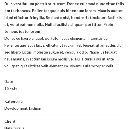
Duis vestibulum porttitor rutrum. Donec euismod nunc vitae felis
porta rhoncus. Pellentesque quis bibendum lorem. Mauris auctor
id mi efficitur fringilla. Sed ante nisi, hendrerit tincidunt facilisis
et, volutpat non nulla. Nulla facilisis aliquam porttitor. Proin
tempus justo lorem
Donec eu libero aliquet, porttitor lacus elementum, sagittis dui.
Pellentesque lacus lacus, efficitur ut rutrum vel, feugiat sit amet dui. Ut
sed libero luctus, molestie augue et, vehicula odio. Phasellus feugiat
risus mauris, in accumsan ipsum mollis vel. Nulla cursus dui ut ante
volutpat, quis ultrices velit elementum. Vivamus ullamcorper velit.
Date
15
/
sty
Kategorie
Development
,
fashion
Client
Nulla cursus