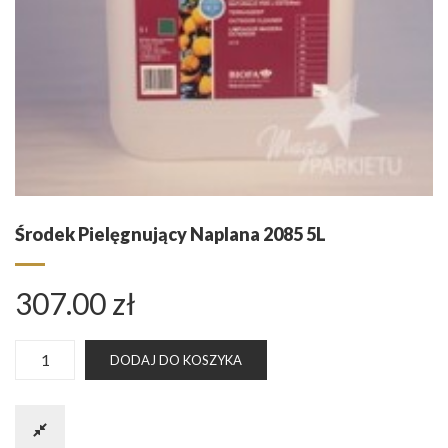
Środek Pielęgnujący Naplana 2085 5L
307.00
zł
ilość
DODAJ DO KOSZYKA
Środek
pielęgnujący
Naplana
2085