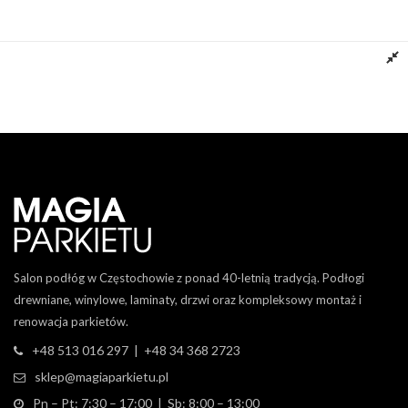
Panel Winylowy LVT Kolor TANAMI GERFLOR
Dowiedz się więcej
Salon podłóg w Częstochowie z ponad 40-letnią tradycją. Podłogi
drewniane, winylowe, laminaty, drzwi oraz kompleksowy montaż i
renowacja parkietów.
+48 513 016 297 | +48 34 368 2723
sklep@magiaparkietu.pl
Pn – Pt: 7:30 – 17:00 | Sb: 8:00 – 13:00