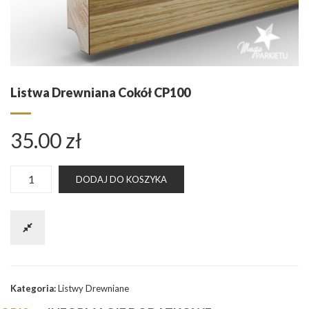
Listwa Drewniana Cokół CP100
35.00
zł
ilość
DODAJ DO KOSZYKA
Listwa
drewniana
cokół
CP100
Kategoria:
Listwy Drewniane