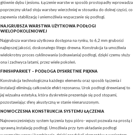
głównie dębu i jesionu. Łączenie warstw w sposób prostopadły wprowadza
poprzeczny układ słoju warstwy wierzchniej w stosunku do dolnej części, co
zapewnia stabilizację i uniemożliwia wypaczanie się podłogi.
NAJGRUBSZA WARSTWA UŻYTKOWA PODŁOGI
WIELOPOKOLENIOWEJ
Najgrubsza warstwa użytkowa dostępna na rynku, to 6,2 mm grubości
najlepszej jakości, doskonałego litego drewna. Konstrukcja ta umożliwia
wielokrotny proces cyklinowania (odnawiania) podłogi, dzięki czemu służy
ona i zachwyca latami, przez wiele pokoleń.
FINISHPARKIET – PODŁOGA DYSKRETNIE PIĘKNA
Konstrukcja technologiczna każdego elementu oraz sposób łączenia i
instalacji eliminują całkowicie efekt rezonansu. Urok podłogi drewnianej to
jej wizualna estetyka, która dyskretnie prezentuje się pod stopami,
pozostawiając sferę akustyczną w stanie nienaruszonym.
NOWOCZESNA KONSTRUKCJA SYSTEMU ŁĄCZENIA
Najnowocześniejszy system łączenia typu pióro- wpust pozwala na prostą i
sprawną instalację podłogi. Umożliwia przy tym układanie podłogi