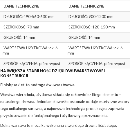
DANE TECHNICZNE
DANE TECHNICZNE
DŁUGOŚĆ: 490-560-630 mm
DŁUGOŚĆ: 900-1200 mm
SZEROKOŚĆ: 70 mm
SZEROKOŚĆ: 120-150 mm
GRUBOŚĆ: 14 mm
GRUBOŚĆ: 14 mm
WARTSTWA UŻYTKOWA: ok. 6
WARTSTWA UŻYTKOWA: ok. 6
mm
mm
SPOSÓB ŁĄCZENIA: pióro-wpust
SPOSÓB ŁĄCZENIA: pióro-wpust
NAJWIĘKSZA STABILNOŚĆ DZIĘKI DWUWARSTWOWEJ
KONSTRUKCJI
Finishparkiet to podłoga dwuwarstwowa.
Warstwa wierzchnia, użytkowa składa się całkowicie z litego elementu –
naturalnego drewna. Jednolamelowość doskonale oddaje estetyczne walory
tego unikalnego surowca, a najnowsza technologia produkcyjna zapewnia
przystosowanie do funkcjonalnego i użytkowego przeznaczenia.
Dolna warstwa to mozaika wykonana z twardego drewna liściastego,