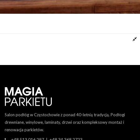
Deska Tarasowa Angelim Amorgoso
Dowiedz się więcej
Salon podłóg w Częstochowie z ponad 40-letnią tradycją. Podłogi
drewniane, winylowe, laminaty, drzwi oraz kompleksowy montaż i
renowacja parkietów.
+48 513 016 297 | +48 34 368 2723