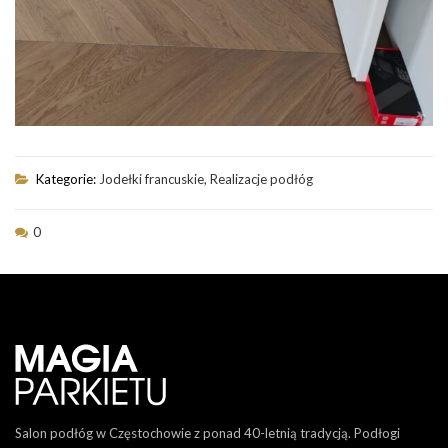
Kategorie:
Jodełki francuskie
,
Realizacje podłóg
0
Salon podłóg w Częstochowie z ponad 40-letnią tradycją. Podłogi